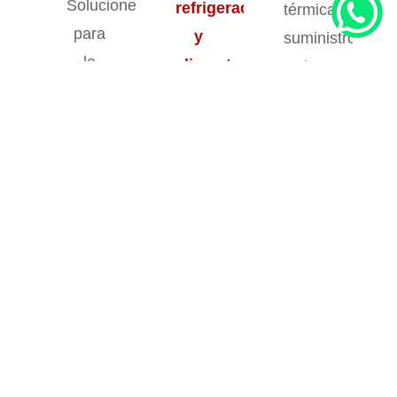
Soluciones
refrigeración
térmica,
para
y
suministro
la
alimentación
de
industria
Contáctanos
insumos
textil
y
y
Servimos
descubre
equipos
cantidades
lo que
para
pequeñas
podemos
todas
y
hacer
las
grandes
por tu
industrias.
con
negocio.
excelencia
y
agilidad.